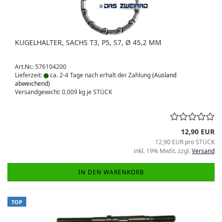
KUGELHALTER, SACHS T3, P5, S7, Ø 45,2 MM
Art.Nr.: 576104200
Lieferzeit:
ca. 2-4 Tage nach erhalt der Zahlung
(Ausland
abweichend)
Versandgewicht:
0,009
kg je STÜCK
12,90 EUR
12,90 EUR pro STÜCK
inkl. 19% MwSt. zzgl.
Versand
IN DEN WARENKORB
TOP