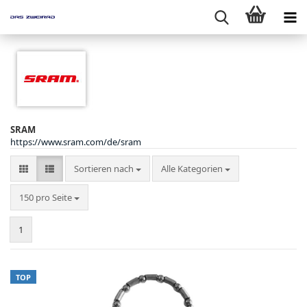
SRAM
https://www.sram.com/de/sram
Sortieren nach
Sortieren nach
Alle Kategorien
pro Seite
150 pro Seite
1
TOP