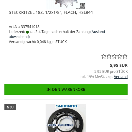
STECKRITZEL 18Z. 1/2x1/8", FLACH, HSL844
Art.Nr.: 337541018
Lieferzeit:
ca. 2-4 Tage nach erhalt der Zahlung
(Ausland
abweichend)
Versandgewicht:
0,048
kg je STÜCK
5,95 EUR
5,95 EUR pro STÜCK
inkl. 19% MwSt. zzgl.
Versand
IN DEN WARENKORB
NEU