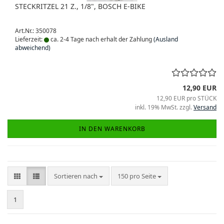
STECKRITZEL 21 Z., 1/8", BOSCH E-BIKE
Art.Nr.: 350078
Lieferzeit:
ca. 2-4 Tage nach erhalt der Zahlung
(Ausland
abweichend)
12,90 EUR
12,90 EUR pro STÜCK
inkl. 19% MwSt. zzgl.
Versand
IN DEN WARENKORB
Sortieren nach
pro Seite
Sortieren nach
150 pro Seite
1