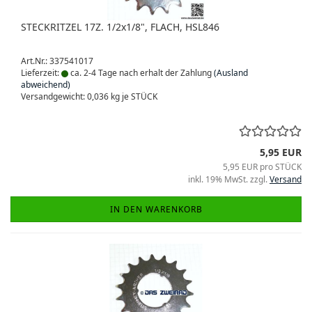
STECKRITZEL 17Z. 1/2x1/8", FLACH, HSL846
Art.Nr.: 337541017
Lieferzeit:
ca. 2-4 Tage nach erhalt der Zahlung
(Ausland
abweichend)
Versandgewicht:
0,036
kg je STÜCK
5,95 EUR
5,95 EUR pro STÜCK
inkl. 19% MwSt. zzgl.
Versand
IN DEN WARENKORB