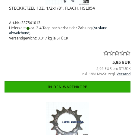
STECKRITZEL 13Z. 1/2x1/8", FLACH, HSL854
Art.Nr.: 337541013
Lieferzeit:
ca. 2-4 Tage nach erhalt der Zahlung
(Ausland
abweichend)
Versandgewicht:
0,017
kg je STÜCK
5,95 EUR
5,95 EUR pro STÜCK
inkl. 19% MwSt. zzgl.
Versand
IN DEN WARENKORB