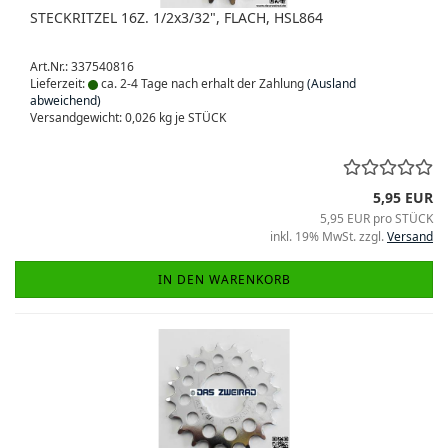
STECKRITZEL 16Z. 1/2x3/32", FLACH, HSL864
Art.Nr.: 337540816
Lieferzeit:
ca. 2-4 Tage nach erhalt der Zahlung
(Ausland
abweichend)
Versandgewicht:
0,026
kg je STÜCK
5,95 EUR
5,95 EUR pro STÜCK
inkl. 19% MwSt. zzgl.
Versand
IN DEN WARENKORB