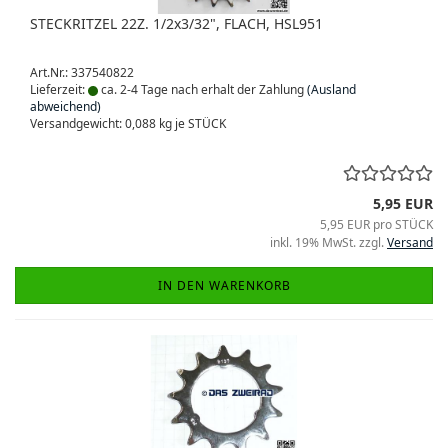
STECKRITZEL 22Z. 1/2x3/32", FLACH, HSL951
Art.Nr.: 337540822
Lieferzeit:
ca. 2-4 Tage nach erhalt der Zahlung
(Ausland
abweichend)
Versandgewicht:
0,088
kg je STÜCK
5,95 EUR
5,95 EUR pro STÜCK
inkl. 19% MwSt. zzgl.
Versand
IN DEN WARENKORB