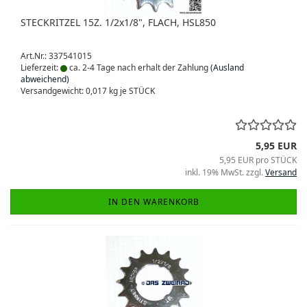
STECKRITZEL 15Z. 1/2x1/8", FLACH, HSL850
Art.Nr.: 337541015
Lieferzeit:
ca. 2-4 Tage nach erhalt der Zahlung
(Ausland
abweichend)
Versandgewicht:
0,017
kg je STÜCK
5,95 EUR
5,95 EUR pro STÜCK
inkl. 19% MwSt. zzgl.
Versand
IN DEN WARENKORB