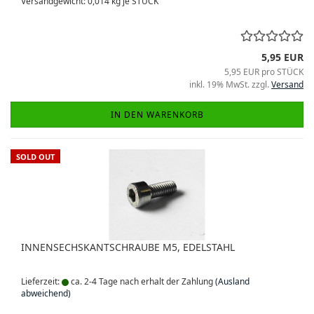
Versandgewicht:
0,014
kg je STÜCK
5,95 EUR
5,95 EUR pro STÜCK
inkl. 19% MwSt. zzgl.
Versand
IN DEN WARENKORB
SOLD OUT
INNENSECHSKANTSCHRAUBE M5, EDELSTAHL
Lieferzeit:
ca. 2-4 Tage nach erhalt der Zahlung
(Ausland
abweichend)