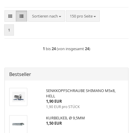
Sortieren nach
pro Seite
Sortieren nach
150 pro Seite
1
1
bis
24
(von insgesamt
24
)
Bestseller
SENKKOPFSCHRAUBE SHIMANO M5x8,
HELL
1,90 EUR
1,90 EUR pro STÜCK
KURBELKEIL Ø 9,5MM
1,50 EUR