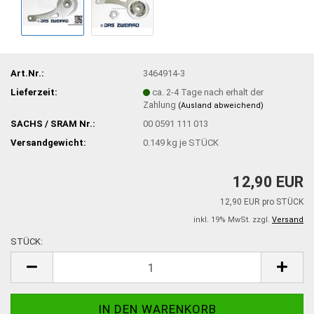
Art.Nr.:
3464914-3
Lieferzeit:
ca. 2-4 Tage nach erhalt der
Zahlung
(Ausland abweichend)
SACHS / SRAM Nr.:
00 0591 111 013
Versandgewicht:
0.149
kg je STÜCK
12,90 EUR
12,90 EUR pro STÜCK
inkl. 19% MwSt. zzgl.
Versand
STÜCK:
STÜCK