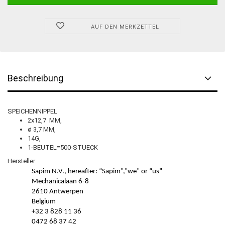
AUF DEN MERKZETTEL
Beschreibung
SPEICHENNIPPEL
2x12,7 MM,
ø 3,7 MM,
14G,
1-BEUTEL=500-STUECK
Hersteller
Sapim N.V., hereafter: “Sapim”,”we” or “us”
Mechanicalaan 6-8
2610 Antwerpen
Belgium
+32 3 828 11 36
0472 68 37 42