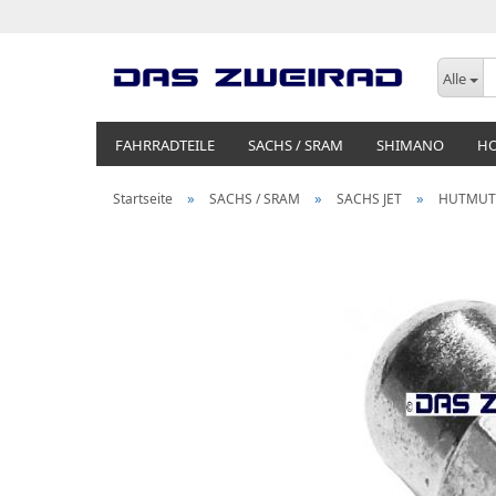
Alle
FAHRRADTEILE
SACHS / SRAM
SHIMANO
H
»
»
»
Startseite
SACHS / SRAM
SACHS JET
HUTMUTT