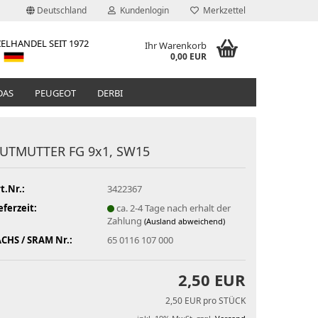
Deutschland
Kundenlogin
Merkzettel
ELHANDEL SEIT 1972
Ihr Warenkorb
0,00 EUR
DAS
PEUGEOT
DERBI
UTMUTTER FG 9x1, SW15
t.Nr.:
3422367
eferzeit:
ca. 2-4 Tage nach erhalt der
Zahlung
(Ausland abweichend)
CHS / SRAM Nr.:
65 0116 107 000
2,50 EUR
2,50 EUR pro STÜCK