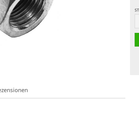
S
S
ezensionen