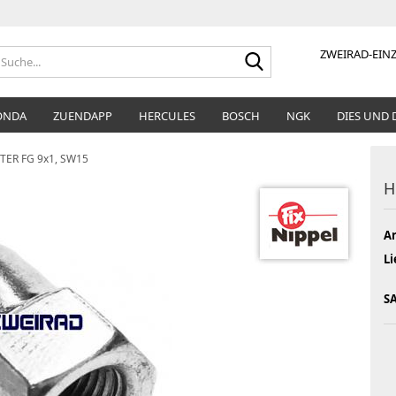
Suche...
ZWEIRAD-EINZ
ONDA
ZUENDAPP
HERCULES
BOSCH
NGK
DIES UND 
ER FG 9x1, SW15
H
Ar
Li
SA