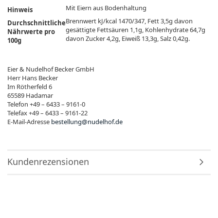
Mit Eiern aus Bodenhaltung
Hinweis
Brennwert kJ/kcal 1470/347, Fett 3,5g davon
Durchschnittliche
gesättigte Fettsäuren 1,1g, Kohlenhydrate 64,7g
Nährwerte pro
davon Zucker 4,2g, Eiweiß 13,3g, Salz 0,42g.
100g
Eier & Nudelhof Becker GmbH
Herr Hans Becker
Im Rötherfeld 6
65589 Hadamar
Telefon +49 – 6433 – 9161-0
Telefax +49 – 6433 – 9161-22
E-Mail-Adresse
bestellung@nudelhof.de
Kundenrezensionen