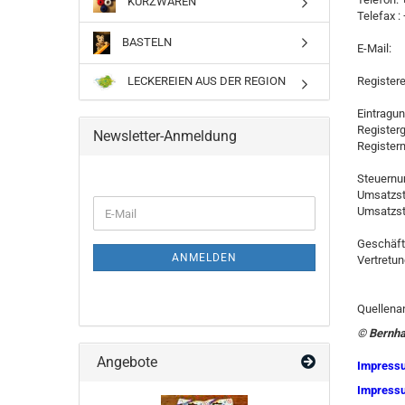
KURZWAREN
Telefax :
BASTELN
E-Mail: 
Registere
LECKEREIEN AUS DER REGION
Eintragun
Registerg
Newsletter-Anmeldung
Register
Steuernu
Umsatzst
WEITER
Umsatzst
E-
ZUR
Mail
NEWSLETTER-
Geschäft
ANMELDUNG
ANMELDEN
Vertretu
Quellenan
© Bernha
Angebote
Impressu
Impressu