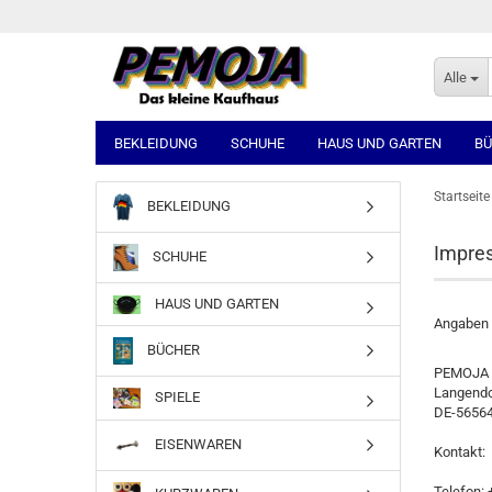
Alle
BEKLEIDUNG
SCHUHE
HAUS UND GARTEN
BÜ
Startseite
BEKLEIDUNG
Impre
SCHUHE
HAUS UND GARTEN
Angaben
BÜCHER
PEMOJA
Langendo
SPIELE
DE-5656
EISENWAREN
Kontakt:
Telefon: 