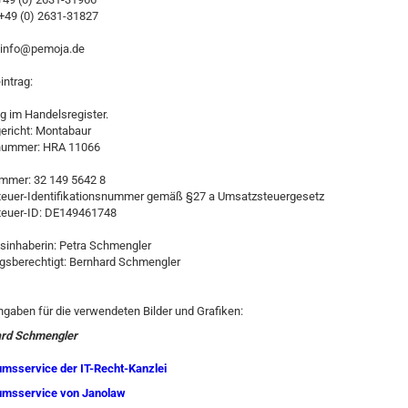
 +49 (0) 2631-31827
info@pemoja.de
intrag:
g im Handelsregister.
ericht: Montabaur
nummer: HRA 11066
mmer: 32 149 5642 8
euer-Identifikationsnummer gemäß §27 a Umsatzsteuergesetz
euer-ID: DE149461748
sinhaberin: Petra Schmengler
ngsberechtigt: Bernhard Schmengler
gaben für die verwendeten Bilder und Grafiken:
rd Schmengler
msservice der IT-Recht-Kanzlei
msservice von Janolaw