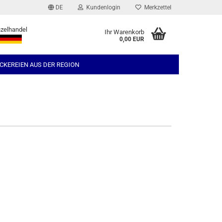
DE
Kundenlogin
Merkzettel
nzelhandel
Ihr Warenkorb
0,00 EUR
l
CKEREIEN AUS DER REGION
wort
rstellen
rt vergessen?