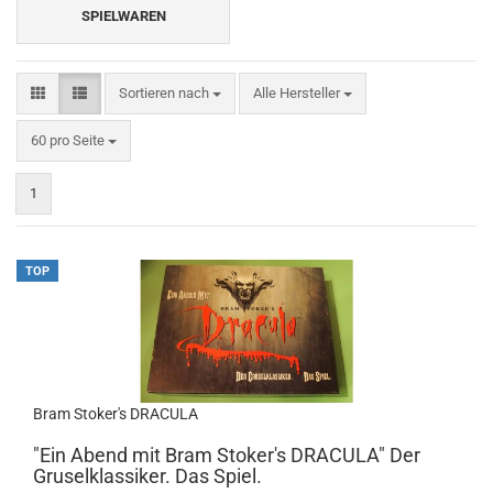
SPIELWAREN
Sortieren nach
Sortieren nach
Alle Hersteller
pro Seite
60 pro Seite
1
TOP
Bram Stoker's DRACULA
"Ein Abend mit Bram Stoker's DRACULA" Der
Gruselklassiker. Das Spiel.