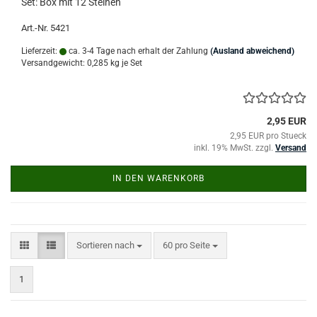
Set: Box mit 12 Steinen
Art.-Nr. 5421
Lieferzeit:
ca. 3-4 Tage nach erhalt der Zahlung
(Ausland abweichend)
Versandgewicht:
0,285
kg je Set
2,95 EUR
2,95 EUR pro Stueck
inkl. 19% MwSt. zzgl.
Versand
IN DEN WARENKORB
Sortieren nach
pro Seite
Sortieren nach
60 pro Seite
1