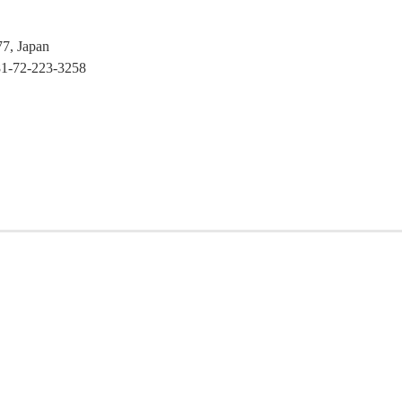
77, Japan
81-72-223-3258
: