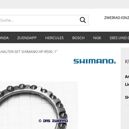
Suche...
ZWEIRAD-EINZ
ONDA
ZUENDAPP
HERCULES
BOSCH
NGK
DIES UND 
HALTER-SET SHIMANO HP-R500, 1"
K
Ar
Li
S