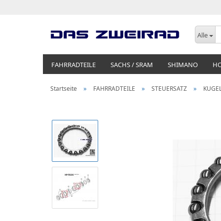
Alle
FAHRRADTEILE
SACHS / SRAM
SHIMANO
H
»
»
»
Startseite
FAHRRADTEILE
STEUERSATZ
KUGEL