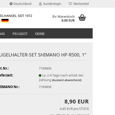
Deutschland
Kundenlogin
Merkzettel
ELHANDEL SEIT 1972
Ihr Warenkorb
0,00 EUR
DAS
PEUGEOT
DERBI
UGELHALTER-SET SHIMANO HP-R500, 1"
t.Nr.:
7189806
eferzeit:
ca. 2-4 Tage nach erhalt der
Zahlung
(Ausland abweichend)
HIMANO Nr.:
7189806
8,90 EUR
4,45 EUR pro STÜCK