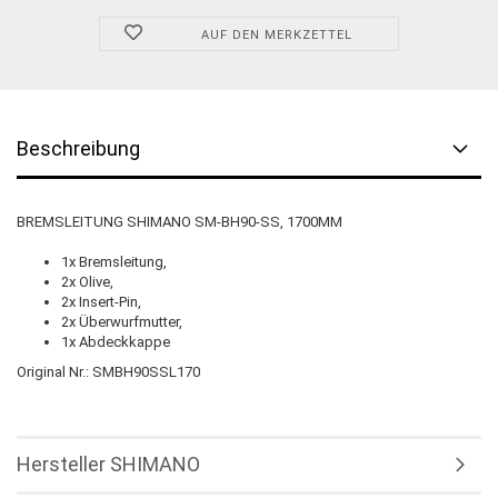
AUF DEN MERKZETTEL
Beschreibung
BREMSLEITUNG SHIMANO SM-BH90-SS, 1700MM
1x Bremsleitung,
2x Olive,
2x Insert-Pin,
2x Überwurfmutter,
1x Abdeckkappe
Original Nr.: SMBH90SSL170
Hersteller SHIMANO