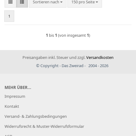
Sortieren nach
pro Seite
Sortieren nach
150 pro Seite
1
1
bis
1
(von insgesamt
1
)
Preisangaben inkl. Steuer und zzgl.
Versandkosten
© Copyright - Das Zweirad - 2004 - 2026
MEHR ÜBER...
Impressum
Kontakt
Versand- & Zahlungsbedingungen
Widerrufsrecht & Muster-Widerrufsformular